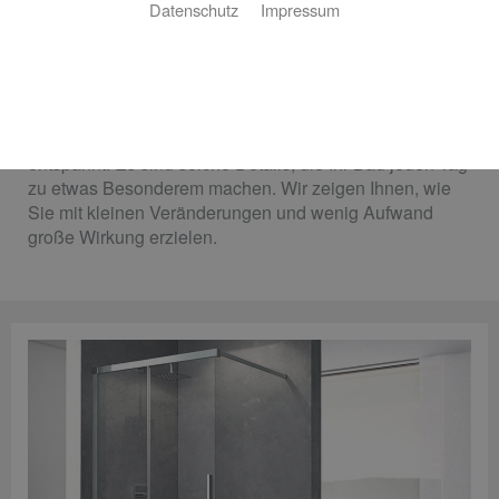
Datenschutz
Impressum
Mit gezielten Akzenten rundum wohler
fühlen
Ein variabler Duschstrahl, der wohltuend massiert.
Moderne Armaturen, die dem Auge schmeicheln. Oder
eine stimmungsvolle Beleuchtung, die wunderbar
entspannt. Es sind solche Details, die Ihr Bad jeden Tag
zu etwas Besonderem machen. Wir zeigen Ihnen, wie
Sie mit kleinen Veränderungen und wenig Aufwand
große Wirkung erzielen.