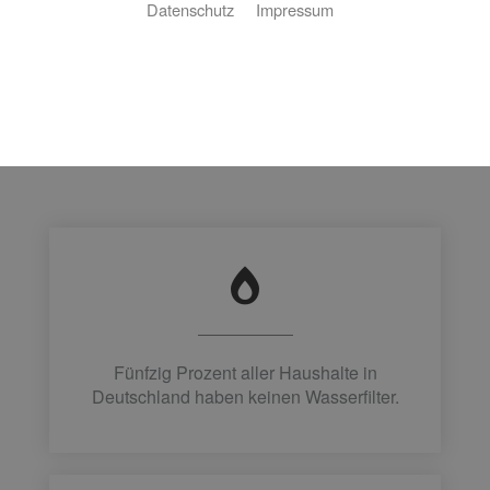
Datenschutz
Impressum
jeder Bundesbürger täglich etwa 130 Liter. Stellen
Sie sich nun eine Verunreinigung dieses Wassers
vor. Denn was die Meisten nicht wissen:
Schmutziges Trinkwasser betrifft nicht nur
Entwicklungsländer, sondern stellt auch in
Deutschland durchaus ein Problem dar.
Fünfzig Prozent aller Haushalte in
Deutschland haben keinen Wasserfilter.