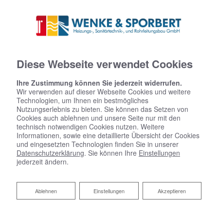
Diese Webseite verwendet Cookies
Ihre Zustimmung können Sie jederzeit widerrufen.
Wir verwenden auf dieser Webseite Cookies und weitere
Technologien, um Ihnen ein bestmögliches
Nutzungserlebnis zu bieten. Sie können das Setzen von
Cookies auch ablehnen und unsere Seite nur mit den
technisch notwendigen Cookies nutzen. Weitere
Informationen, sowie eine detaillierte Übersicht der Cookies
und eingesetzten Technologien finden Sie in unserer
Datenschutzerklärung
. Sie können Ihre
Einstellungen
Hygienisch, komfortabel und
jederzeit ändern.
sicher: Trinkwasserhygiene
Ablehnen
Ablehnen
Einstellungen
Akzeptieren
Ob als Durstlöscher, zur Essenszubereitung oder im
Bad – Wasser ist unser wichtigster Rohstoff und
Lebensmittel Nummer eins. Im Schnitt verbraucht