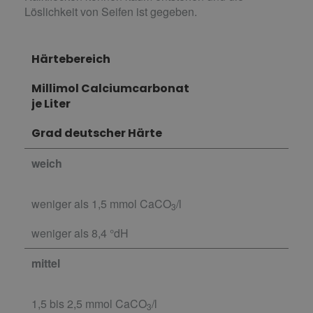
Löslichkeit von Seifen ist gegeben.
Härtebereich
Millimol Calciumcarbonat
je Liter
Grad deutscher Härte
weich
weniger als 1,5 mmol CaCO
/l
3
weniger als 8,4 °dH
mittel
1,5 bis 2,5 mmol CaCO
/l
3