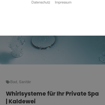
Datenschutz
Impressum
Bad
,
Sanitär
Whirlsysteme für Ihr Private Spa
| Kaldewei