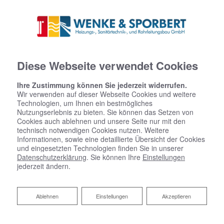
Diese Webseite verwendet Cookies
Service
Ihre Zustimmung können Sie jederzeit widerrufen.
Wir verwenden auf dieser Webseite Cookies und weitere
Neben der Installation und Renovierung
Technologien, um Ihnen ein bestmögliches
Nutzungserlebnis zu bieten. Sie können das Setzen von
von
Heizungen
,
Wärmepumpen
,
sanitärer
Cookies auch ablehnen und unsere Seite nur mit den
Einrichtungen
und
Solarenergieanlagen
bieten wir
technisch notwendigen Cookies nutzen. Weitere
noch andere Dienstleistungen an.
Informationen, sowie eine detaillierte Übersicht der Cookies
und eingesetzten Technologien finden Sie in unserer
Datenschutzerklärung
. Sie können Ihre
Einstellungen
Unser Unternehmen deckt mit seinem Service,
jederzeit ändern.
welcher
Rohrreinigung
,
Wartung
,
Reparatur
und
Kam
erabefahrung
beinhaltet, alle Bereiche ab, die für den
Kunden von Belangen sein könnten.
Ablehnen
Ablehnen
Einstellungen
Akzeptieren
In unserem
Kontaktformular
als auch
im
Impressum
finden Sie Wege, uns direkt zu